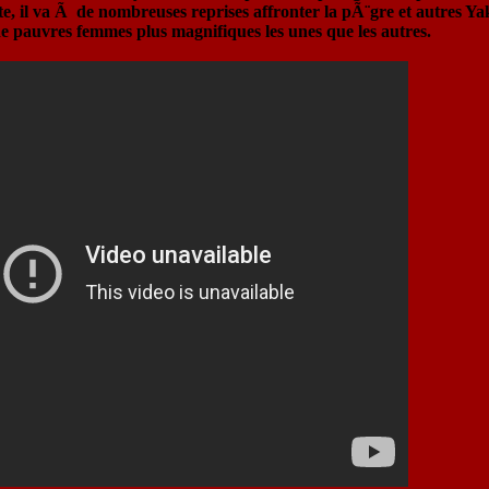
te, il va Ã de nombreuses reprises affronter la pÃ¨gre et autres Y
 pauvres femmes plus magnifiques les unes que les autres.