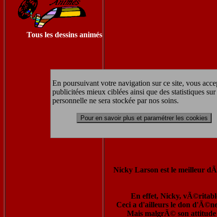
Tous les dessins animés
En poursuivant votre navigation sur ce site, vous accep
publicitées mieux ciblées ainsi que des statistiques s
personnelle ne sera stockée par nos soins.
Pour en savoir plus et paramétrer les cookies
Nicky Larson est le meilleur dÃ
En effet, Nicky, vÃ©ritabl
Ceci a d'ailleurs le don d'Ã©n
Mais malgrÃ© son attitude 