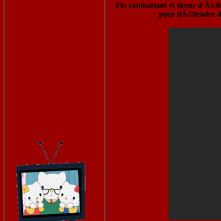
Fin combattant et tireur d'Ã©li
pour dÃ©fendre de