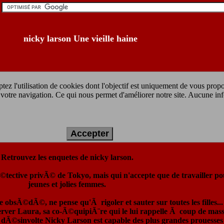
nicky larson Une vieille haine
tez l'utilisation de cookies dont l'objectif est uniquement de vous prop
ur votre navigation. Ce qui nous permet d'améliorer notre site. Aucune in
RÃ©sumÃ© du dessin animÃ© :
Accepter
Retrouvez les enquetes de nicky larson.
©tective privÃ© de Tokyo, mais qui n'accepte que de travailler po
jeunes et jolies femmes.
e obsÃ©dÃ©, ne pense qu'Ã rigoler et sauter sur toutes les filles...
erver Laura, sa co-Ã©quipiÃ¨re qui le lui rappelle Ã coup de mass
dÃ©sinvolte Nicky Larson est capable des plus grandes prouesses 