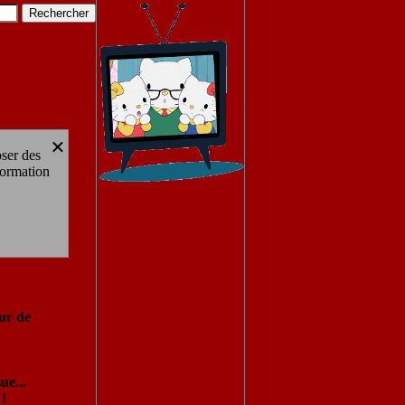
×
oser des
formation
ur de
ue...
!