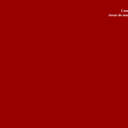
Cett
tresor-de-mom