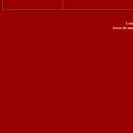
Cett
tresor-de-mom