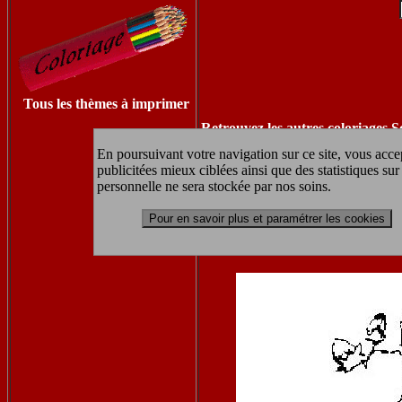
Tous les thèmes à imprimer
Retrouvez les autres coloriages S
En poursuivant votre navigation sur ce site, vous accep
publicitées mieux ciblées ainsi que des statistiques s
personnelle ne sera stockée par nos soins.
coloriage à 
Pour en savoir plus et paramétrer les cookies