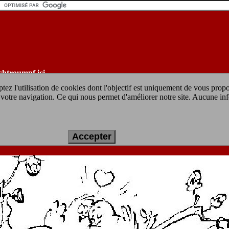
chtroumpf ici
tez l'utilisation de cookies dont l'objectif est uniquement de vous prop
ur votre navigation. Ce qui nous permet d'améliorer notre site. Aucune in
imprimer gratuit :
schtroumpf chantant la se
Accepter