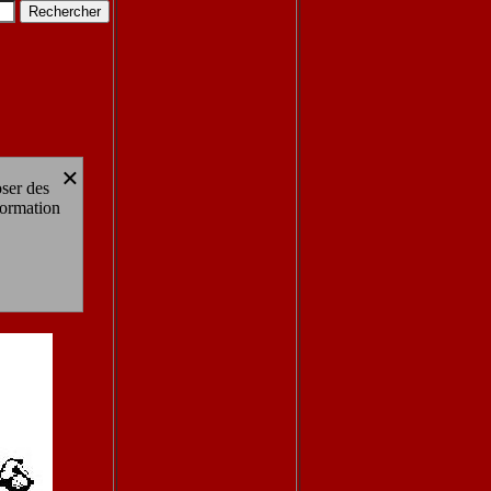
×
oser des
formation
renade