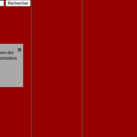
×
oser des
formation