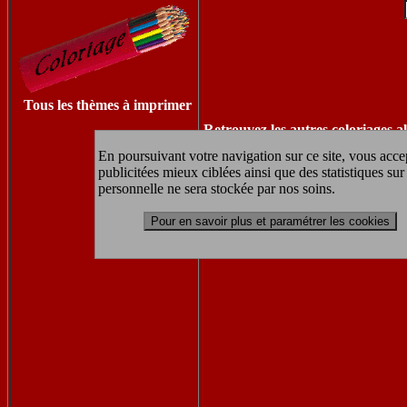
Tous les thèmes à imprimer
Retrouvez les autres coloriages al
En poursuivant votre navigation sur ce site, vous accep
publicitées mieux ciblées ainsi que des statistiques s
personnelle ne sera stockée par nos soins.
coloriag
Pour en savoir plus et paramétrer les cookies