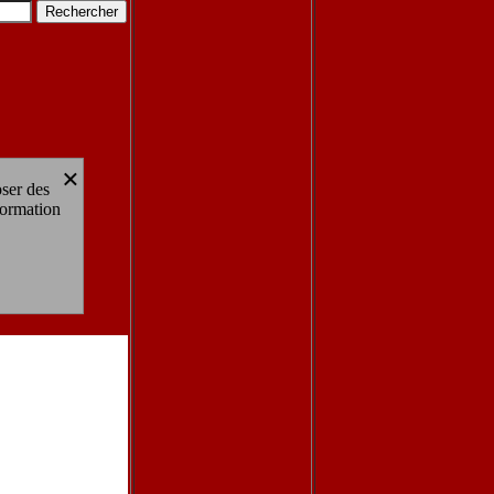
×
oser des
formation
en