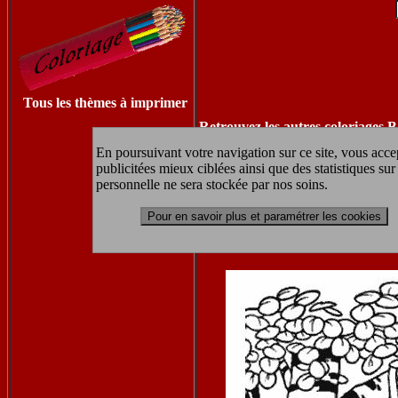
Tous les thèmes à imprimer
Retrouvez les autres coloriages B
En poursuivant votre navigation sur ce site, vous accep
publicitées mieux ciblées ainsi que des statistiques s
personnelle ne sera stockée par nos soins.
coloriag
Pour en savoir plus et paramétrer les cookies