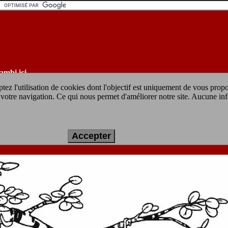
ambi ici
tez l'utilisation de cookies dont l'objectif est uniquement de vous prop
ur votre navigation. Ce qui nous permet d'améliorer notre site. Aucune in
e à imprimer gratuit :
bambi et ses amis
Accepter