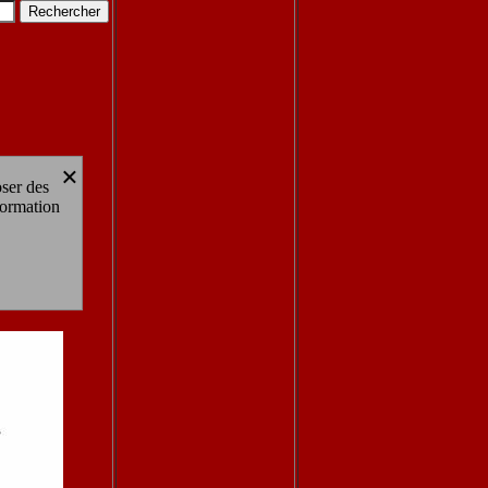
×
oser des
formation