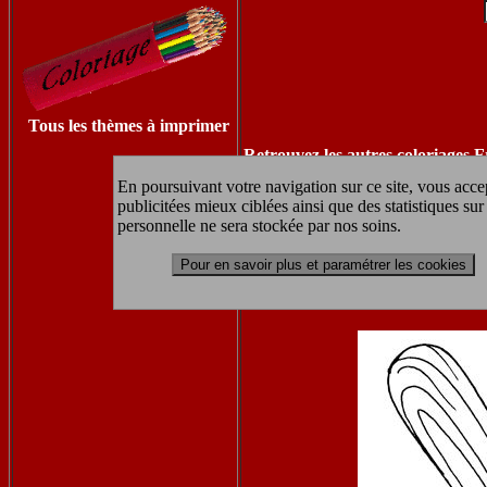
Tous les thèmes à imprimer
Retrouvez les autres coloriages F
En poursuivant votre navigation sur ce site, vous accep
publicitées mieux ciblées ainsi que des statistiques s
personnelle ne sera stockée par nos soins.
coloriage à
Pour en savoir plus et paramétrer les cookies