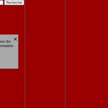
×
oser des
formation
all