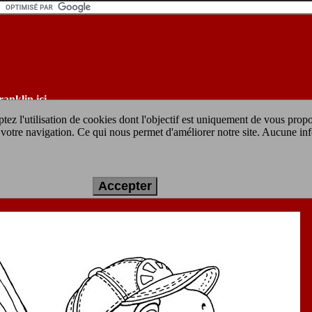
ranklin ici
tez l'utilisation de cookies dont l'objectif est uniquement de vous prop
ur votre navigation. Ce qui nous permet d'améliorer notre site. Aucune in
 imprimer gratuit :
Franklin joue au base b
Accepter