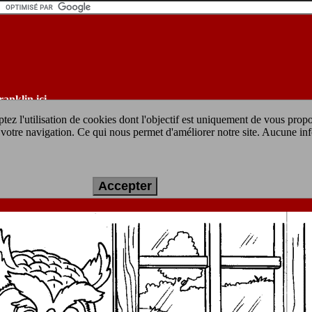
ranklin ici
tez l'utilisation de cookies dont l'objectif est uniquement de vous prop
ur votre navigation. Ce qui nous permet d'améliorer notre site. Aucune in
imer gratuit :
Franklin fait ses devoirs avec m
Accepter