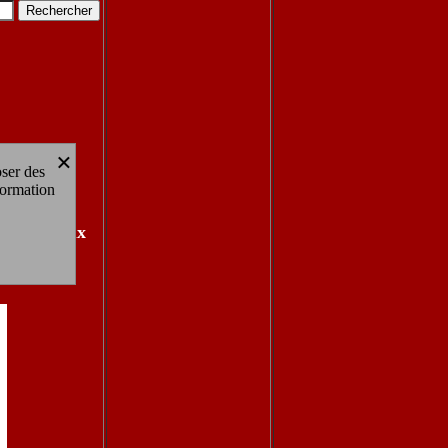
×
oser des
formation
aitre hiboux