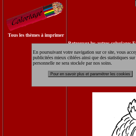
Tous les thèmes à imprimer
Retrouvez les autres coloriages F
En poursuivant votre navigation sur ce site, vous accep
publicitées mieux ciblées ainsi que des statistiques s
personnelle ne sera stockée par nos soins.
coloriage à impr
Pour en savoir plus et paramétrer les cookies