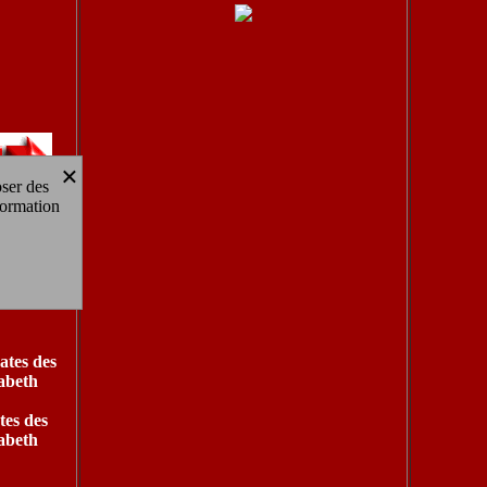
×
oser des
formation
tes des
sabeth