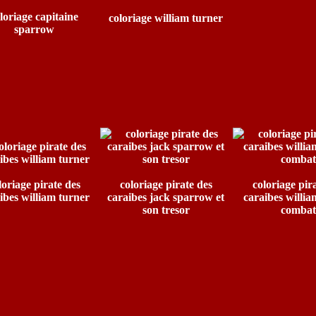
loriage capitaine
coloriage william turner
sparrow
loriage pirate des
coloriage pirate des
coloriage pir
ibes william turner
caraibes jack sparrow et
caraibes willia
son tresor
combat