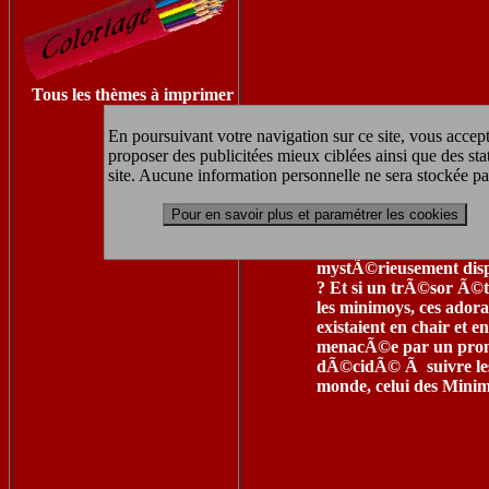
Tous les thèmes à imprimer
En poursuivant votre navigation sur ce site, vous accept
proposer des publicitées mieux ciblées ainsi que des sta
site. Aucune information personnelle ne sera stockée pa
Comme tous les enfants 
Pour en savoir plus et paramétrer les cookies
raconte sa grand-mÃ¨re
et d'inventions incroya
mystÃ©rieusement dispar
? Et si un trÃ©sor Ã©t
les minimoys, ces ador
existaient en chair et e
menacÃ©e par un promot
dÃ©cidÃ© Ã suivre les 
monde, celui des Minimo